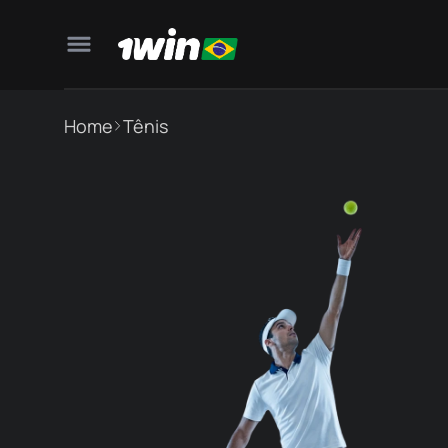
Home
Tênis