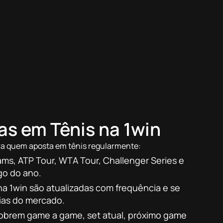
s em Tênis na 1win
ara quem aposta em tênis regularmente:
ms, ATP Tour, WTA Tour, Challenger Series e
go do ano.
na 1win são atualizadas com frequência e se
ias do mercado.
obrem game a game, set atual, próximo game