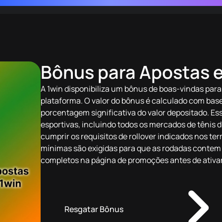
Bônus para Apostas e
A 1win disponibiliza um bônus de boas-vindas para
plataforma. O valor do bônus é calculado com base
porcentagem significativa do valor depositado. Ess
esportivas, incluindo todos os mercados de tênis d
cumprir os requisitos de rollover indicados nos 
mínimas são exigidas para que as rodadas contem 
completos na página de promoções antes de ativar
Resgatar Bônus