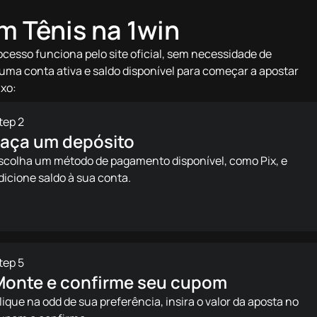
 Tênis na 1win
rocesso funciona pelo site oficial, sem necessidade de
uma conta ativa e saldo disponível para começar a apostar
ixo:
tep 2
Faça um depósito
scolha um método de pagamento disponível, como Pix, e
dicione saldo à sua conta.
tep 5
Monte e confirme seu cupom
lique na odd de sua preferência, insira o valor da aposta no