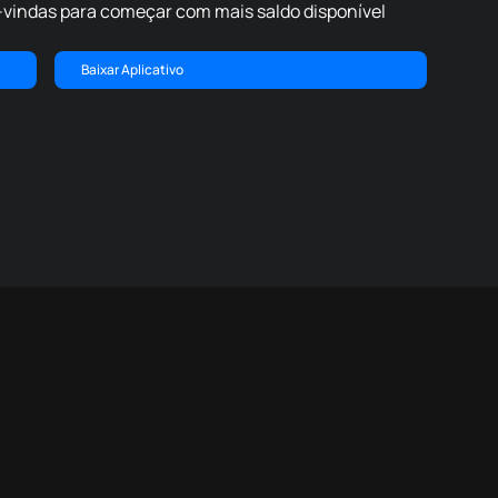
vindas para começar com mais saldo disponível
Baixar Aplicativo