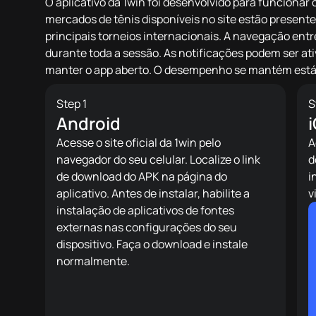
O aplicativo da 1win foi desenvolvido para funcionar 
mercados de tênis disponíveis no site estão presente
principais torneios internacionais. A navegação ent
durante toda a sessão. As notificações podem ser a
manter o app aberto. O desempenho se mantém está
Step 1
S
Android
Acesse o site oficial da 1win pelo
A
navegador do seu celular. Localize o link
d
de download do APK na página do
i
aplicativo. Antes de instalar, habilite a
v
instalação de aplicativos de fontes
externas nas configurações do seu
dispositivo. Faça o download e instale
normalmente.