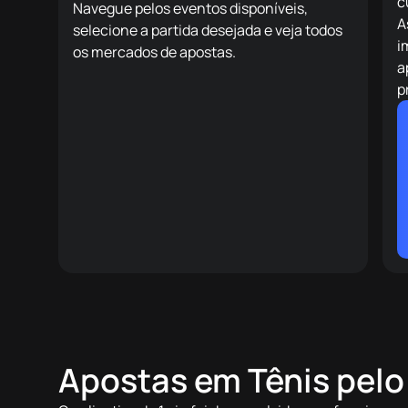
c
Navegue pelos eventos disponíveis,
A
selecione a partida desejada e veja todos
i
os mercados de apostas.
a
p
Apostas em Tênis pelo 