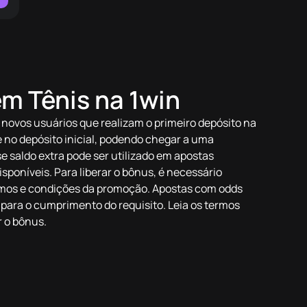
m Tênis na 1win
 novos usuários que realizam o primeiro depósito na
 no depósito inicial, podendo chegar a uma
e saldo extra pode ser utilizado em apostas
isponíveis. Para liberar o bônus, é necessário
termos e condições da promoção. Apostas com odds
para o cumprimento do requisito. Leia os termos
 o bônus.