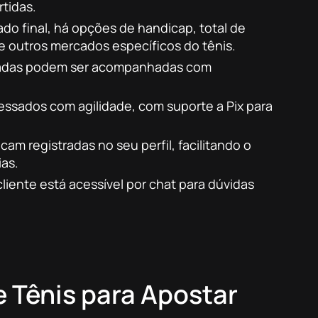
tidas.
do final, há opções de handicap, total de
e outros mercados específicos do tênis.
nadas podem ser acompanhadas com
sados com agilidade, com suporte a Pix para
cam registradas no seu perfil, facilitando o
as.
iente está acessível por chat para dúvidas
e Tênis para Apostar