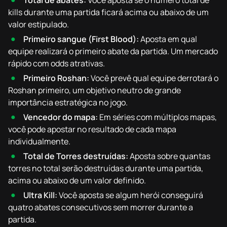
Total de abates:
Você aposta se o número total de
kills durante uma partida ficará acima ou abaixo de um
valor estipulado.
Primeiro sangue (First Blood):
Aposta em qual
equipe realizará o primeiro abate da partida. Um mercado
rápido com odds atrativas.
Primeiro Roshan:
Você prevê qual equipe derrotará o
Roshan primeiro, um objetivo neutro de grande
importância estratégica no jogo.
Vencedor do mapa:
Em séries com múltiplos mapas,
você pode apostar no resultado de cada mapa
individualmente.
Total de Torres destruídas:
Aposta sobre quantas
torres no total serão destruídas durante uma partida,
acima ou abaixo de um valor definido.
Ultra Kill:
Você aposta se algum herói conseguirá
quatro abates consecutivos sem morrer durante a
partida.