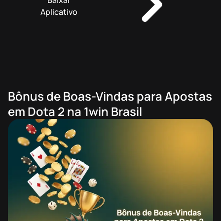
Baixar
Aplicativo
Bônus de Boas-Vindas para Apostas
em Dota 2 na 1win Brasil