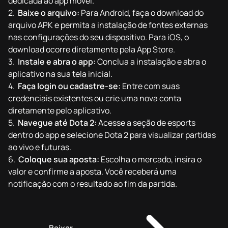
dedicada ao app móvel.
Baixe o arquivo:
Para Android, faça o download do
arquivo APK e permita a instalação de fontes externas
nas configurações do seu dispositivo. Para iOS, o
download ocorre diretamente pela App Store.
Instale e abra o app:
Conclua a instalação e abra o
aplicativo na sua tela inicial.
Faça login ou cadastre-se:
Entre com suas
credenciais existentes ou crie uma nova conta
diretamente pelo aplicativo.
Navegue até Dota 2:
Acesse a seção de esports
dentro do app e selecione Dota 2 para visualizar partidas
ao vivo e futuras.
Coloque sua aposta:
Escolha o mercado, insira o
valor e confirme a aposta. Você receberá uma
notificação com o resultado ao fim da partida.