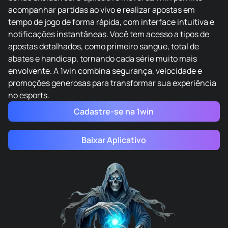
acompanhar partidas ao vivo e realizar apostas em
tempo de jogo de forma rápida, com interface intuitiva e
notificações instantâneas. Você tem acesso a tipos de
apostas detalhados, como primeiro sangue, total de
abates e handicap, tornando cada série muito mais
envolvente. A 1win combina segurança, velocidade e
promoções generosas para transformar sua experiência
no esports.
Cadastre-se na 1win
Baixar Aplicativo