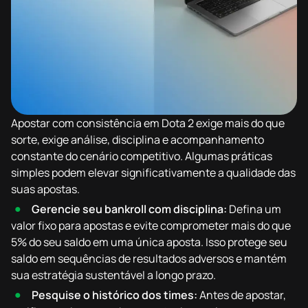
Apostar com consistência em Dota 2 exige mais do que
sorte, exige análise, disciplina e acompanhamento
constante do cenário competitivo. Algumas práticas
simples podem elevar significativamente a qualidade das
suas apostas.
Gerencie seu bankroll com disciplina:
Defina um
valor fixo para apostas e evite comprometer mais do que
5% do seu saldo em uma única aposta. Isso protege seu
saldo em sequências de resultados adversos e mantém
sua estratégia sustentável a longo prazo.
Pesquise o histórico dos times:
Antes de apostar,