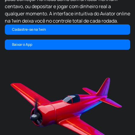
centavo, ou depositar e jogar com dinheiro real a
qualquer momento. A interface intuitiva do Aviator online
na 1win deixa você no controle total de cada rodada.
Cadastre-se na 1win
Baixar o App