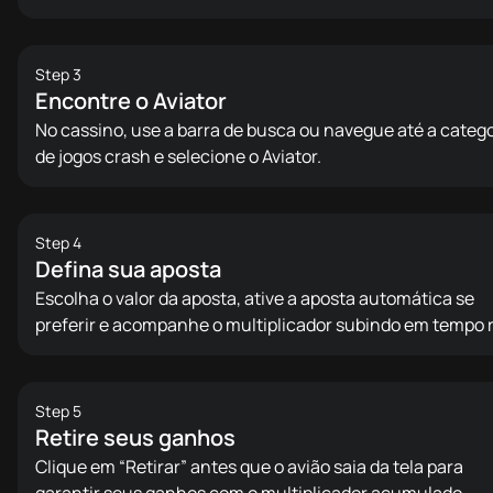
Step 3
Encontre o Aviator
No cassino, use a barra de busca ou navegue até a catego
de jogos crash e selecione o Aviator.
Step 4
Defina sua aposta
Escolha o valor da aposta, ative a aposta automática se
preferir e acompanhe o multiplicador subindo em tempo r
Step 5
Retire seus ganhos
Clique em “Retirar” antes que o avião saia da tela para