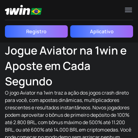
Home
Aviador
Registro
Aplicativo
Jogue Aviator na 1win e
Aposte em Cada
Segundo
O jogo Aviator na 1win traz a ação dos jogos crash direto
para você, com apostas dinâmicas, multiplicadores
crescentes e resultados instantâneos. Novos jogadores
podem aproveitar o bônus de primeiro depósito de 100%
até 2.800 BRL, com bônus máximo de 500% até 11.200
BRL, ou até 600% até 14.000 BRL em criptomoedas. Você
pode começar no modo demo sem arriscar nenhum