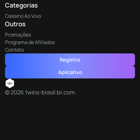
Categorias
Cassino Ao Vivo
Outros
Promoções
Programa de Afiliados
Contato
Registro
Aplicativo
© 2026 1wins-brasil.br.com.