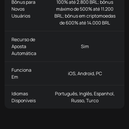
Bônus para
100% até 2.800 BRL; bônus
Novos
máximo de 500% até 11.200
Usuários
BRL; bônus em criptomoedas
de 600% até 14.000 BRL
Recurso de
Aposta
Sim
Automática
Funciona
iOS, Android, PC
Em
Idiomas
Português, Inglês, Espanhol,
Disponíveis
Russo, Turco