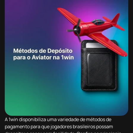
A 1win disponibiliza uma variedade de métodos de
pagamento para que jogadores brasileiros possam