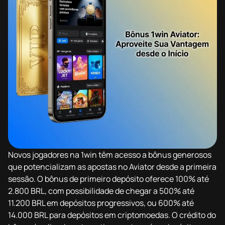
Novos jogadores na 1win têm acesso a bônus generosos
que potencializam as apostas no Aviator desde a primeira
sessão. O bônus de primeiro depósito oferece 100% até
2.800 BRL, com possibilidade de chegar a 500% até
11.200 BRL em depósitos progressivos, ou 600% até
14.000 BRL para depósitos em criptomoedas. O crédito do