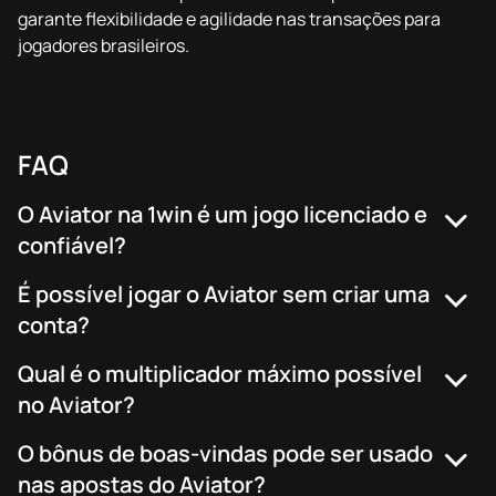
garante flexibilidade e agilidade nas transações para
jogadores brasileiros.
FAQ
O Aviator na 1win é um jogo licenciado e
confiável?
É possível jogar o Aviator sem criar uma
conta?
Qual é o multiplicador máximo possível
no Aviator?
O bônus de boas-vindas pode ser usado
nas apostas do Aviator?