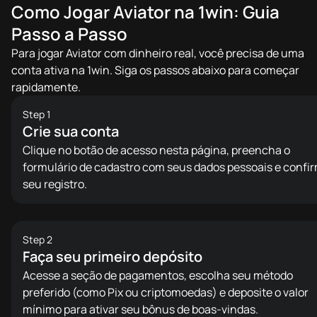
Como Jogar Aviator na 1win: Guia
Passo a Passo
Para jogar Aviator com dinheiro real, você precisa de uma
conta ativa na 1win. Siga os passos abaixo para começar
rapidamente.
Step 1
Crie sua conta
Clique no botão de acesso nesta página, preencha o
formulário de cadastro com seus dados pessoais e confi
seu registro.
Step 2
Faça seu primeiro depósito
Acesse a seção de pagamentos, escolha seu método
preferido (como Pix ou criptomoedas) e deposite o valor
mínimo para ativar seu bônus de boas-vindas.