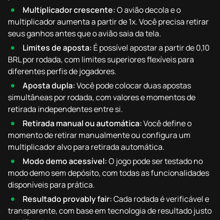
Multiplicador crescente:
O avião decola e o
multiplicador aumenta a partir de 1x. Você precisa retirar
seus ganhos antes que o avião saia da tela.
Limites de aposta:
É possível apostar a partir de 0,10
BRL por rodada, com limites superiores flexíveis para
diferentes perfis de jogadores.
Aposta dupla:
Você pode colocar duas apostas
simultâneas por rodada, com valores e momentos de
retirada independentes entre si.
Retirada manual ou automática:
Você define o
momento de retirar manualmente ou configura um
multiplicador alvo para retirada automática.
Modo demo acessível:
O jogo pode ser testado no
modo demo sem depósito, com todas as funcionalidades
disponíveis para prática.
Resultado provably fair:
Cada rodada é verificável e
transparente, com base em tecnologia de resultado justo