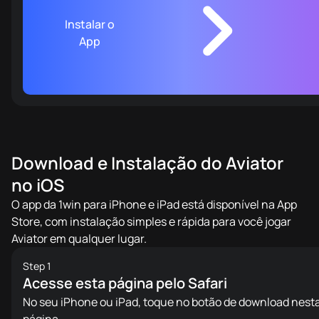
Instalar o
App
Download e Instalação do Aviator
no iOS
O app da 1win para iPhone e iPad está disponível na App
Store, com instalação simples e rápida para você jogar
Aviator em qualquer lugar.
Step 1
Acesse esta página pelo Safari
No seu iPhone ou iPad, toque no botão de download nest