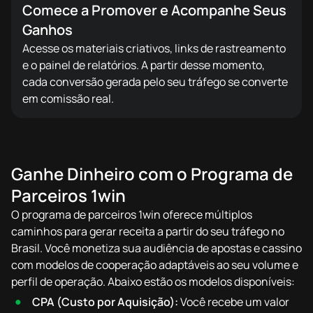
Comece a Promover e Acompanhe Seus
Ganhos
Acesse os materiais criativos, links de rastreamento
e o painel de relatórios. A partir desse momento,
cada conversão gerada pelo seu tráfego se converte
em comissão real.
Ganhe Dinheiro com o Programa de
Parceiros 1win
O programa de parceiros 1win oferece múltiplos
caminhos para gerar receita a partir do seu tráfego no
Brasil. Você monetiza sua audiência de apostas e cassino
com modelos de cooperação adaptáveis ao seu volume e
perfil de operação. Abaixo estão os modelos disponíveis:
CPA (Custo por Aquisição):
Você recebe um valor