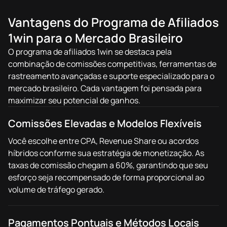
Vantagens do Programa de Afiliados
1win para o Mercado Brasileiro
O programa de afiliados 1win se destaca pela
combinação de comissões competitivas, ferramentas de
rastreamento avançadas e suporte especializado para o
mercado brasileiro. Cada vantagem foi pensada para
maximizar seu potencial de ganhos.
Comissões Elevadas e Modelos Flexíveis
Você escolhe entre CPA, Revenue Share ou acordos
híbridos conforme sua estratégia de monetização. As
taxas de comissão chegam a 60%, garantindo que seu
esforço seja recompensado de forma proporcional ao
volume de tráfego gerado.
Pagamentos Pontuais e Métodos Locais