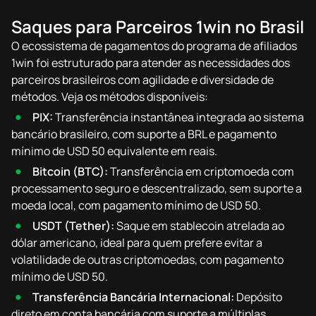
Saques para Parceiros 1win no Brasil
O ecossistema de pagamentos do programa de afiliados
1win foi estruturado para atender as necessidades dos
parceiros brasileiros com agilidade e diversidade de
métodos. Veja os métodos disponíveis:
PIX:
Transferência instantânea integrada ao sistema
bancário brasileiro, com suporte a BRL e pagamento
mínimo de USD 50 equivalente em reais.
Bitcoin (BTC):
Transferência em criptomoeda com
processamento seguro e descentralizado, sem suporte a
moeda local, com pagamento mínimo de USD 50.
USDT (Tether):
Saque em stablecoin atrelada ao
dólar americano, ideal para quem prefere evitar a
volatilidade de outras criptomoedas, com pagamento
mínimo de USD 50.
Transferência Bancária Internacional:
Depósito
direto em conta bancária com suporte a múltiplas