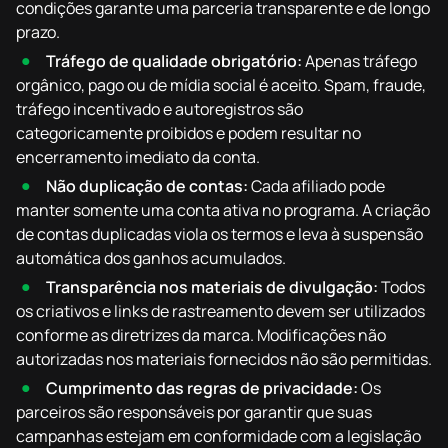
condições garante uma parceria transparente e de longo
prazo.
Tráfego de qualidade obrigatório:
Apenas tráfego
orgânico, pago ou de mídia social é aceito. Spam, fraude,
tráfego incentivado e autoregistros são
categoricamente proibidos e podem resultar no
encerramento imediato da conta.
Não duplicação de contas:
Cada afiliado pode
manter somente uma conta ativa no programa. A criação
de contas duplicadas viola os termos e leva à suspensão
automática dos ganhos acumulados.
Transparência nos materiais de divulgação:
Todos
os criativos e links de rastreamento devem ser utilizados
conforme as diretrizes da marca. Modificações não
autorizadas nos materiais fornecidos não são permitidas.
Cumprimento das regras de privacidade:
Os
parceiros são responsáveis por garantir que suas
campanhas estejam em conformidade com a legislação