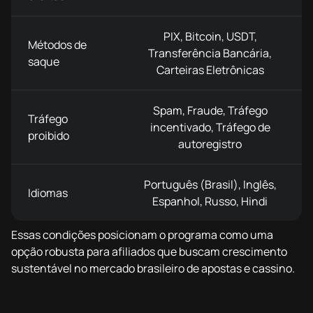
PIX, Bitcoin, USDT,
Métodos de
Transferência Bancária,
saque
Carteiras Eletrônicas
Spam, Fraude, Tráfego
Tráfego
incentivado, Tráfego de
proibido
autoregistro
Português (Brasil), Inglês,
Idiomas
Espanhol, Russo, Hindi
Essas condições posicionam o programa como uma
opção robusta para afiliados que buscam crescimento
sustentável no mercado brasileiro de apostas e cassino.