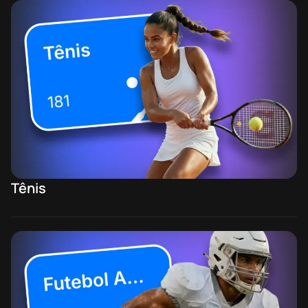
Tênis