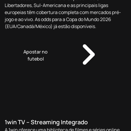
Libertadores, Sul-Americana e as principais ligas
europeias têm cobertura completa com mercados pré-
jogo e ao vivo. As odds para a Copa do Mundo 2026
(EUA/Canadá/México) já estão disponíveis.
Apostar no
futebol
1win TV – Streaming Integrado
A 1win oferece uma biblioteca de filmes e séries online