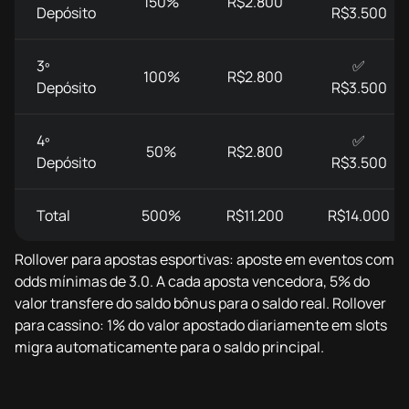
150%
R$2.800
Depósito
R$3.500
3º
✅
100%
R$2.800
Depósito
R$3.500
4º
✅
50%
R$2.800
Depósito
R$3.500
Total
500%
R$11.200
R$14.000
Rollover para apostas esportivas: aposte em eventos com
odds mínimas de 3.0. A cada aposta vencedora, 5% do
valor transfere do saldo bônus para o saldo real. Rollover
para cassino: 1% do valor apostado diariamente em slots
migra automaticamente para o saldo principal.