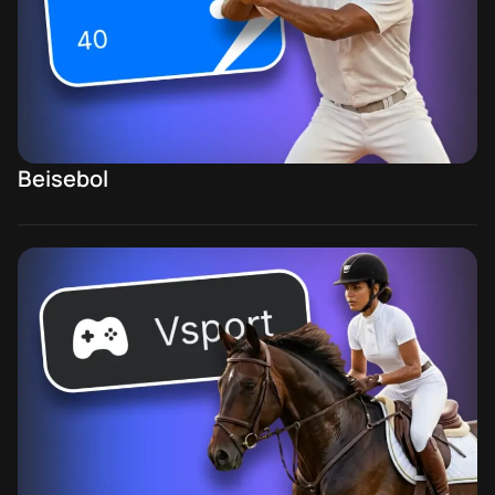
Beisebol