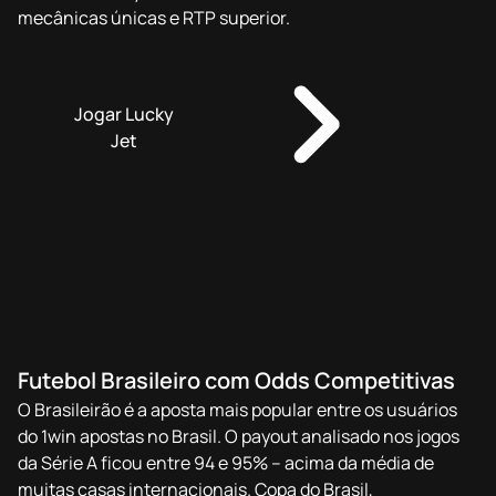
mecânicas únicas e RTP superior.
Jogar Lucky
Jet
Futebol Brasileiro com Odds Competitivas
O Brasileirão é a aposta mais popular entre os usuários
do 1win apostas no Brasil. O payout analisado nos jogos
da Série A ficou entre 94 e 95% – acima da média de
muitas casas internacionais. Copa do Brasil,