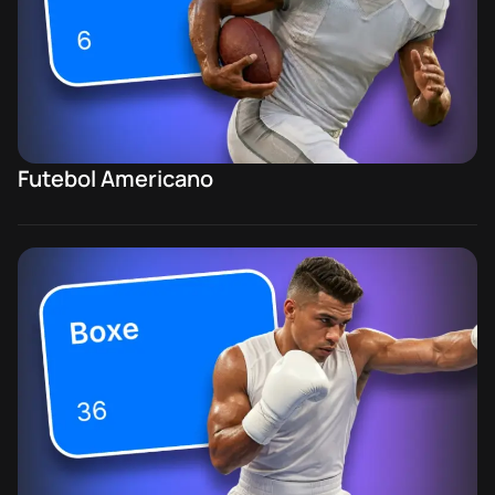
Futebol Americano