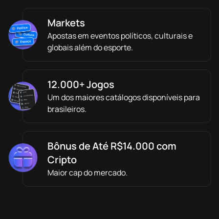
Markets
Apostas em eventos políticos, culturais e
globais além do esporte.
12.000+ Jogos
Um dos maiores catálogos disponíveis para
brasileiros.
Bônus de Até R$14.000 com
Cripto
Maior cap do mercado.