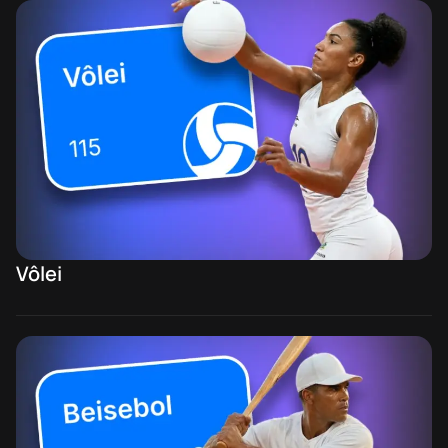
Vôlei