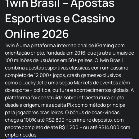
1win Brasil – Apostas
Esportivas e Cassino
Online 2026
1win é uma plataforma internacional de iGaming com
orientação cripto, fundada em 2016, que já atraiu mais de
100 milhões de usuários em 50+ países. O 1win Brasil
combina apostas esportivas clássicas com um cassino
completo de 12.000+ jogos, crash games exclusivos
como o Lucky Jet e uma seção Markets de eventos além
do esporte – política, cultura e acontecimentos globais. A
plataforma foi construída sobre infraestrutura cripto
desde a origem, mas aceita Pix como método principal
para jogadores brasileiros. O bônus de boas-vindas
chega a 100% até R$2.800 no primeiro depósito, com
pacote completo de até R$11.200 – ou até R$14.000 com
criptomoedas.