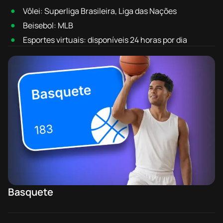
Vôlei: Superliga Brasileira, Liga das Nações
Beisebol: MLB
Esportes virtuais: disponíveis 24 horas por dia
Basquete