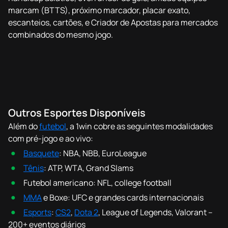
marcam (BTTS), próximo marcador, placar exato,
escanteios, cartões, e Criador de Apostas para mercados
combinados do mesmo jogo.
Outros Esportes Disponíveis
Além do
futebol
, a 1win cobre as seguintes modalidades
com pré-jogo e ao vivo:
Basquete
: NBA, NBB, EuroLeague
Tênis
: ATP, WTA, Grand Slams
Futebol americano: NFL, college football
MMA
e Boxe: UFC e grandes cards internacionais
Esports
:
CS2
,
Dota 2
, League of Legends, Valorant –
200+ eventos diários