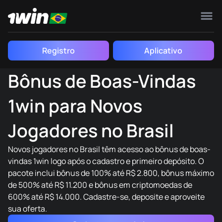
Home
Bônus de Boas-Vindas
Registro
Aplicativo
Bônus de Boas-Vindas
1win para Novos
Jogadores no Brasil
Novos jogadores no Brasil têm acesso ao bônus de boas-
vindas 1win logo após o cadastro e primeiro depósito. O
pacote inclui bônus de 100% até R$ 2.800, bônus máximo
de 500% até R$ 11.200 e bônus em criptomoedas de
600% até R$ 14.000. Cadastre-se, deposite e aproveite
sua oferta.