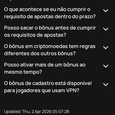
O que acontece se eu não cumprir o
requisito de apostas dentro do prazo?
Posso sacar o bônus antes de cumprir
os requisitos de apostas?
O bônus em criptomoedas tem regras
diferentes dos outros bônus?
Posso ativar mais de um bônus ao
mesmo tempo?
O bônus de cadastro está disponível
para jogadores que usam VPN?
Updated:
Thu, 2 Apr 2026 05:07:28