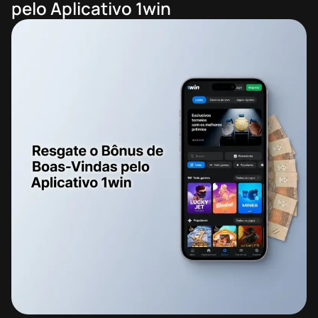
pelo Aplicativo 1win