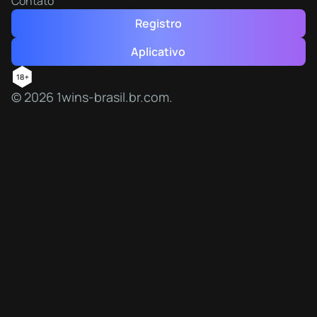
Contato
Registro
Aplicativo
© 2026 1wins-brasil.br.com.