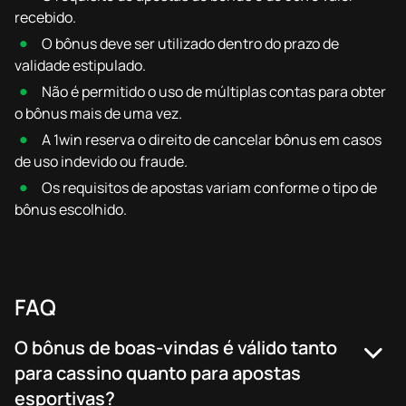
recebido.
O bônus deve ser utilizado dentro do prazo de
validade estipulado.
Não é permitido o uso de múltiplas contas para obter
o bônus mais de uma vez.
A 1win reserva o direito de cancelar bônus em casos
de uso indevido ou fraude.
Os requisitos de apostas variam conforme o tipo de
bônus escolhido.
FAQ
O bônus de boas-vindas é válido tanto
para cassino quanto para apostas
esportivas?