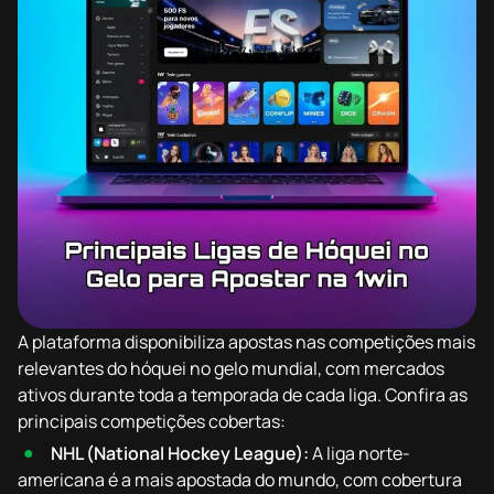
A plataforma disponibiliza apostas nas competições mais
relevantes do hóquei no gelo mundial, com mercados
ativos durante toda a temporada de cada liga. Confira as
principais competições cobertas:
NHL (National Hockey League):
A liga norte-
americana é a mais apostada do mundo, com cobertura