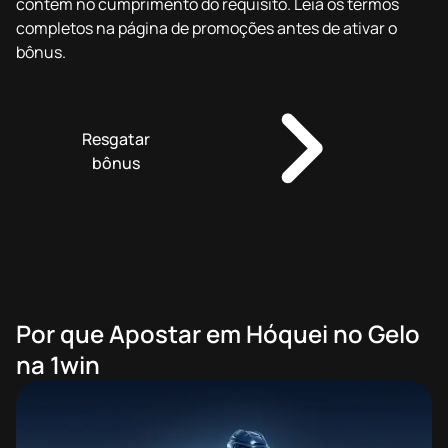
contem no cumprimento do requisito. Leia os termos
completos na página de promoções antes de ativar o
bônus.
Resgatar
bônus
Por que Apostar em Hóquei no Gelo
na 1win