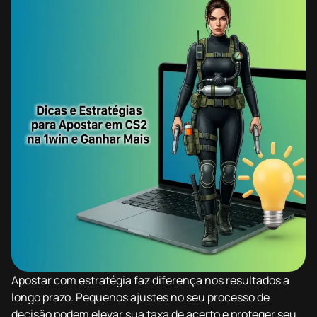
Apostar com estratégia faz diferença nos resultados a
longo prazo. Pequenos ajustes no seu processo de
decisão podem elevar sua taxa de acerto e proteger seu