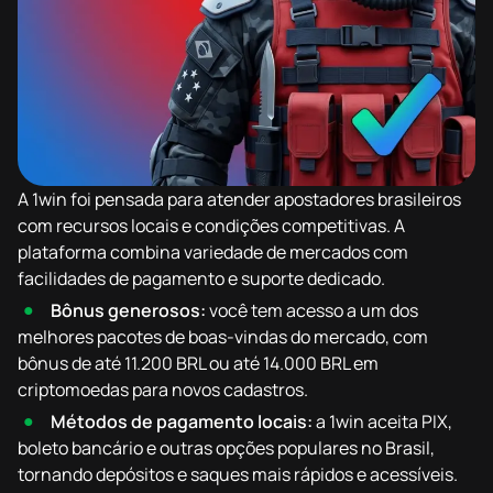
A 1win foi pensada para atender apostadores brasileiros
com recursos locais e condições competitivas. A
plataforma combina variedade de mercados com
facilidades de pagamento e suporte dedicado.
Bônus generosos:
você tem acesso a um dos
melhores pacotes de boas-vindas do mercado, com
bônus de até 11.200 BRL ou até 14.000 BRL em
criptomoedas para novos cadastros.
Métodos de pagamento locais:
a 1win aceita PIX,
boleto bancário e outras opções populares no Brasil,
tornando depósitos e saques mais rápidos e acessíveis.