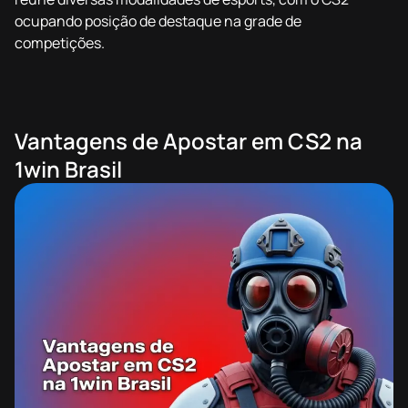
ocupando posição de destaque na grade de
competições.
Vantagens de Apostar em CS2 na
1win Brasil