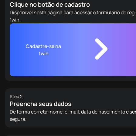
Clique no botão de cadastro
Disponível nesta página para acessar o formulário de regi
1win.
Cadastre-se na
1win
Step 2
Preencha seus dados
De forma correta: nome, e-mail, data de nascimento e s
segura.