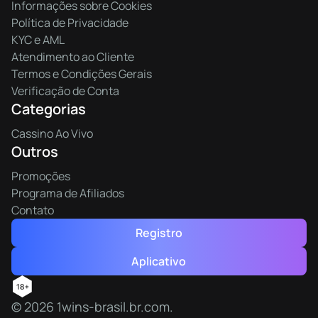
Informações sobre Cookies
Política de Privacidade
KYC e AML
Atendimento ao Cliente
Termos e Condições Gerais
Verificação de Conta
Categorias
Cassino Ao Vivo
Outros
Promoções
Programa de Afiliados
Contato
Registro
Aplicativo
© 2026 1wins-brasil.br.com.