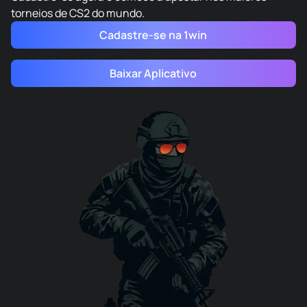
torneios de CS2 do mundo.
Cadastre-se na 1win
Baixar Aplicativo