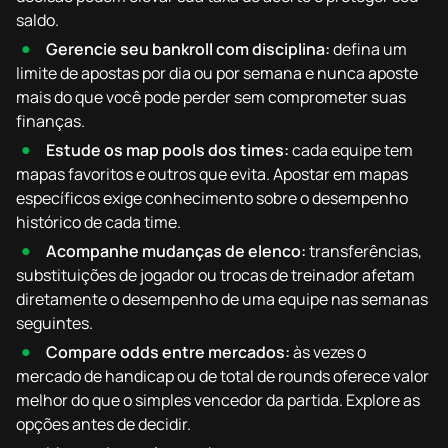
saldo.
Gerencie seu bankroll com disciplina:
defina um
limite de apostas por dia ou por semana e nunca aposte
mais do que você pode perder sem comprometer suas
finanças.
Estude os map pools dos times:
cada equipe tem
mapas favoritos e outros que evita. Apostar em mapas
específicos exige conhecimento sobre o desempenho
histórico de cada time.
Acompanhe mudanças de elenco:
transferências,
substituições de jogador ou trocas de treinador afetam
diretamente o desempenho de uma equipe nas semanas
seguintes.
Compare odds entre mercados:
às vezes o
mercado de handicap ou de total de rounds oferece valor
melhor do que o simples vencedor da partida. Explore as
opções antes de decidir.