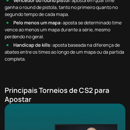
Vencedor do round pistol:
aposta em qual time
ganha o round de pistola, tanto no primeiro quanto no
segundo tempo de cada mapa.
Pelo menos um mapa:
aposta se determinado time
vence ao menos um mapa durante a série, mesmo
perdendo no geral.
Handicap de kills:
aposta baseada na diferença de
abates entre os times ao longo de um mapa ou da partida
completa.
Principais Torneios de CS2 para
Apostar