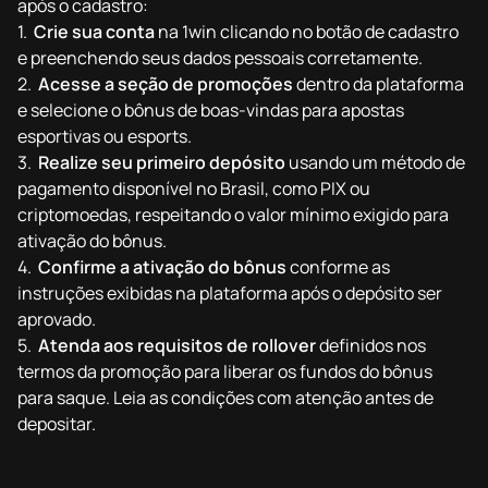
após o cadastro:
Crie sua conta
na 1win clicando no botão de cadastro
e preenchendo seus dados pessoais corretamente.
Acesse a seção de promoções
dentro da plataforma
e selecione o bônus de boas-vindas para apostas
esportivas ou esports.
Realize seu primeiro depósito
usando um método de
pagamento disponível no Brasil, como PIX ou
criptomoedas, respeitando o valor mínimo exigido para
ativação do bônus.
Confirme a ativação do bônus
conforme as
instruções exibidas na plataforma após o depósito ser
aprovado.
Atenda aos requisitos de rollover
definidos nos
termos da promoção para liberar os fundos do bônus
para saque. Leia as condições com atenção antes de
depositar.